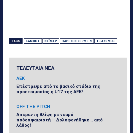
TAGS
ΚΆΜΠΟΣ
ΝΕΪΜΆΡ
ΠΑΡΊ ΣΕΝ ΖΕΡΜΕ΄Ν
ΤΣΑΚΩΜΌΣ
ΤΕΛΕΥΤΑΙΑ ΝΕΑ
ΑΕΚ
Επέστρεψε από το βασικό στάδιο της
προετοιμασίας η U17 της ΑΕΚ!
OFF THE PITCH
Απέραντη θλίψη με νεαρό
ποδοσφαιριστή – Δολοφονήθηκε… από
λάθος!