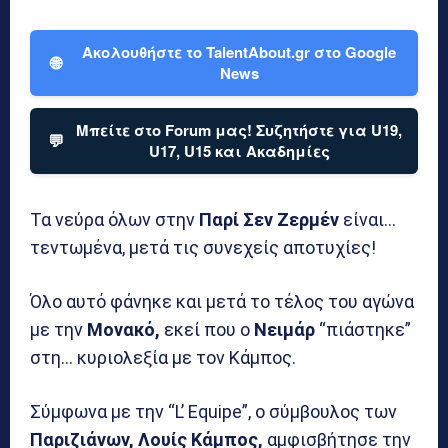
Ακολουθήστε το TalentAbout.gr στο Google
🌐
News
Μπείτε στο Forum μας! Συζητήστε για U19,
💬
U17, U15 και Ακαδημίες
Τα νεύρα όλων στην
Παρί Σεν Ζερμέν
είναι…
τεντωμένα, μετά τις συνεχείς αποτυχίες!
Όλο αυτό φάνηκε και μετά το τέλος του αγώνα
με την
Μονακό,
εκεί που ο
Νειμάρ
“πιάστηκε”
στη… κυριολεξία με τον Κάμπος.
Σύμφωνα με την “L’ Equipe”, ο σύμβουλος των
Παριζιάνων, Λουίς Κάμπος,
αμφισβήτησε την