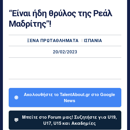
“Είναι ήδη θρύλος της Ρεάλ
Μαδρίτης”!
ΞΈΝΑ ΠΡΩΤΑΘΛΉΜΑΤΑ
ΙΣΠΑΝΊΑ
20/02/2023
Ακολουθήστε το TalentAbout.gr στο Google
🌐
News
Μπείτε στο Forum μας! Συζητήστε για U19,
💬
U17, U15 και Ακαδημίες