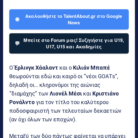
Ακολουθήστε το TalentAbout.gr στο Google
🌐
News
Μπείτε στο Forum μας! Συζητήστε για U19,
💬
U17, U15 και Ακαδημίες
Ο
Έρλινγκ Χάαλαντ
και ο
Κιλιάν Μπαπέ
θεωρούνται εδώ και καιρό οι “νέοι GOATs”,
δηλαδή οι… κληρονόμοι της αιώνιας
“διαμάχης” των
Λιονέλ Μέσι
και
Κριστιάνο
Ρονάλντο
για τον τίτλο του καλύτερου
ποδοσφαιριστή των τελευταίων δεκαετιών
(αν όχι όλων των εποχών).
Μεταξύ των δύο πάντως φαίνεται να υπάρχει