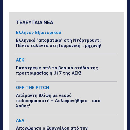
ΤΕΛΕΥΤΑΙΑ ΝΕΑ
Ελληνες Εξωτερικού
Ελληνικό “αποβατικό” στη Ντόρτμουντ:
Πέντε ταλέντα στη Γερμανική… μηχανή!
ΑΕΚ
Επέστρεψε από το βασικό στάδιο της
προετοιμασίας η U17 της ΑΕΚ!
OFF THE PITCH
Απέραντη θλίψη με νεαρό
ποδοσφαιριστή – Δολοφονήθηκε… από
λάθος!
ΑΕΛ
Αποχώρησε ο Ευαγγέλου από την