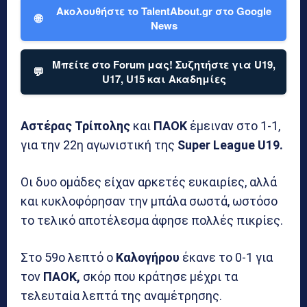
Ακολουθήστε το TalentAbout.gr στο Google
🌐
News
Μπείτε στο Forum μας! Συζητήστε για U19,
💬
U17, U15 και Ακαδημίες
Αστέρας Τρίπολης
και
ΠΑΟΚ
έμειναν στο 1-1,
για την 22η αγωνιστική της
Super League U19.
Οι δυο ομάδες είχαν αρκετές ευκαιρίες, αλλά
και κυκλοφόρησαν την μπάλα σωστά, ωστόσο
το τελικό αποτέλεσμα άφησε πολλές πικρίες.
Στο 59ο λεπτό ο
Καλογήρου
έκανε το 0-1 για
τον
ΠΑΟΚ,
σκόρ που κράτησε μέχρι τα
τελευταία λεπτά της αναμέτρησης.