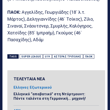
ΠΑΟΚ:
Αγγελίδης, Γεωργιάδης (18΄ λ.τ.
Μάρτος), Δεληγιαννίδης (46΄ Τσίκος), Ζίλο,
Σιναναϊ, Σνάουτσνερ, Σμυρλής, Καλόγηρος,
Χατσίδης (85΄ Ιμπραήμ), Γκούμας (46΄
Πασαχίδης), Αδάμ
TAGS
SUPER LEAGUE
U19
ΑΣΤΈΡΑΣ ΤΡΊΠΟΛΗΣ
ΠΑΟΚ
ΤΕΛΕΥΤΑΙΑ ΝΕΑ
Ελληνες Εξωτερικού
Ελληνικό “αποβατικό” στη Ντόρτμουντ:
Πέντε ταλέντα στη Γερμανική… μηχανή!