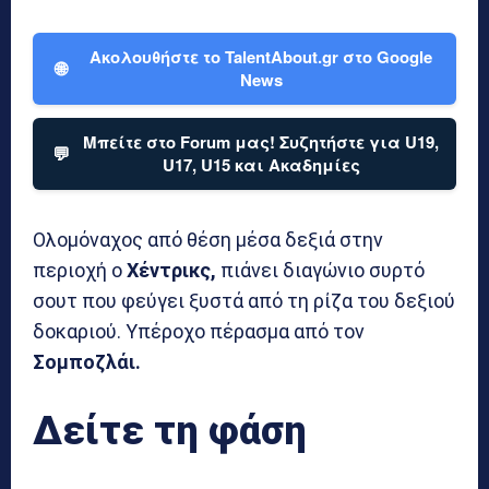
Ακολουθήστε το TalentAbout.gr στο Google
🌐
News
Μπείτε στο Forum μας! Συζητήστε για U19,
💬
U17, U15 και Ακαδημίες
Ολομόναχος από θέση μέσα δεξιά στην
περιοχή ο
Χέντρικς,
πιάνει διαγώνιο συρτό
σουτ που φεύγει ξυστά από τη ρίζα του δεξιού
δοκαριού. Υπέροχο πέρασμα από τον
Σομποζλάι.
Δείτε τη φάση