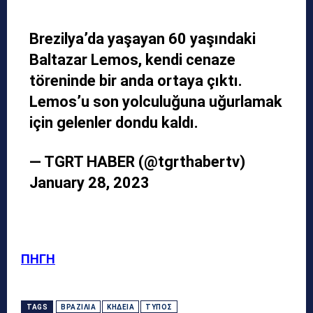
Brezilya’da yaşayan 60 yaşındaki
Baltazar Lemos, kendi cenaze
töreninde bir anda ortaya çıktı.
Lemos’u son yolculuğuna uğurlamak
için gelenler dondu kaldı.
— TGRT HABER (@tgrthabertv)
January 28, 2023
ΠΗΓΗ
TAGS
ΒΡΑΖΙΛΊΑ
ΚΗΔΕΊΑ
ΤΎΠΟΣ