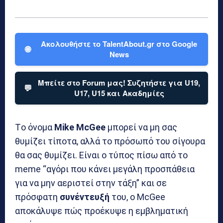
Ακολουθήστε το TalentAbout.gr στο Google
🌐
News
Μπείτε στο Forum μας! Συζητήστε για U19,
💬
U17, U15 και Ακαδημίες
Tο όνομα
Mike McGee
μπορεί να μη σας
θυμίζει τίποτα, αλλά το πρόσωπό του σίγουρα
θα σας θυμίζει. Είναι ο τύπος πίσω από το
meme “αγόρι που κάνει μεγάλη προσπάθεια
για να μην αεριστεί στην τάξη” και σε
πρόσφατη
συνέντευξή
του, ο McGee
αποκάλυψε πώς προέκυψε η εμβληματική