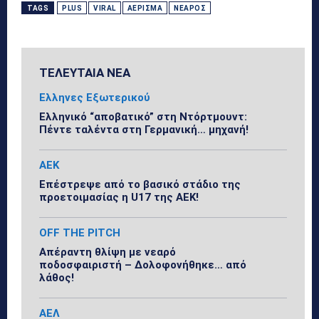
TAGS
PLUS
VIRAL
ΑΈΡΙΣΜΑ
ΝΕΑΡΌΣ
ΤΕΛΕΥΤΑΙΑ ΝΕΑ
Ελληνες Εξωτερικού
Ελληνικό “αποβατικό” στη Ντόρτμουντ:
Πέντε ταλέντα στη Γερμανική… μηχανή!
ΑΕΚ
Επέστρεψε από το βασικό στάδιο της
προετοιμασίας η U17 της ΑΕΚ!
OFF THE PITCH
Απέραντη θλίψη με νεαρό
ποδοσφαιριστή – Δολοφονήθηκε… από
λάθος!
ΑΕΛ