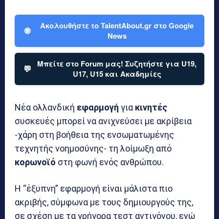
Ακολουθήστε το TalentAbout.gr στο Google
🌐
News
Μπείτε στο Forum μας! Συζητήστε για U19,
💬
U17, U15 και Ακαδημίες
Νέα ολλανδική
εφαρμογή
για
κινητές
συσκευές μπορεί να ανιχνεύσει με ακρίβεια
-χάρη στη βοήθεια της ενσωματωμένης
τεχνητής νοημοσύνης- τη λοίμωξη από
κορωνοϊό
στη φωνή ενός ανθρώπου.
Η “έξυπνη” εφαρμογή είναι μάλιστα πιο
ακριβής, σύμφωνα με τους δημιουργούς της,
σε σχέση με τα γρήγορα τεστ αντιγόνου, ενώ