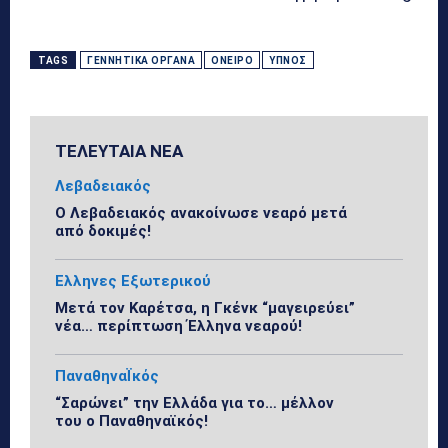
TAGS
ΓΕΝΝΗΤΙΚΆ ΌΡΓΑΝΑ
ΌΝΕΙΡΟ
ΎΠΝΟΣ
ΤΕΛΕΥΤΑΙΑ ΝΕΑ
Λεβαδειακός
Ο Λεβαδειακός ανακοίνωσε νεαρό μετά
από δοκιμές!
Ελληνες Εξωτερικού
Μετά τον Καρέτσα, η Γκένκ “μαγειρεύει”
νέα… περίπτωση Έλληνα νεαρού!
ΠαναθηναΪκός
“Σαρώνει” την Ελλάδα για το… μέλλον
του ο Παναθηναϊκός!