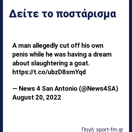
Δείτε το ποστάρισμα
A man allegedly cut off his own
penis while he was having a dream
about slaughtering a goat.
https://t.co/ubzD8smYqd
— News 4 San Antonio (@News4SA)
August 20, 2022
Πηγή: sport-fm.gr