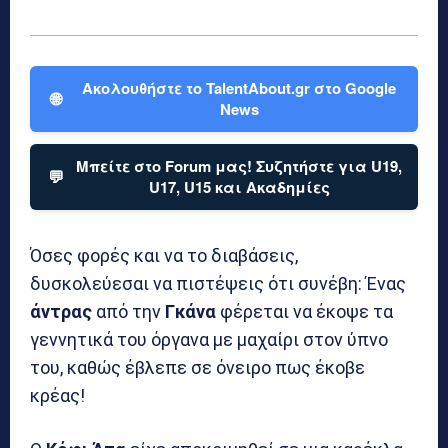
Ακολουθήστε το TalentAbout.gr στο Google
🌐
News
Μπείτε στο Forum μας! Συζητήστε για U19,
💬
U17, U15 και Ακαδημίες
Όσες φορές και να το διαβάσεις,
δυσκολεύεσαι να πιστέψεις ότι συνέβη: Ένας
άντρας
από την
Γκάνα
φέρεται να έκοψε τα
γεννητικά του όργανα με μαχαίρι στον ύπνο
του, καθώς έβλεπε σε όνειρο πως έκοβε
κρέας!