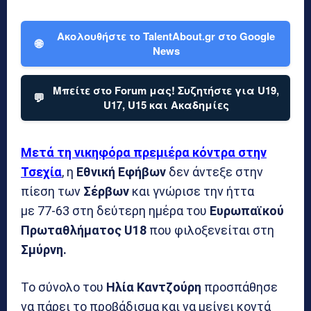
Ακολουθήστε το TalentAbout.gr στο Google
🌐
News
Μπείτε στο Forum μας! Συζητήστε για U19,
💬
U17, U15 και Ακαδημίες
Μετά τη νικηφόρα πρεμιέρα κόντρα στην
Τσεχία
, η
Εθνική Εφήβων
δεν άντεξε στην
πίεση των
Σέρβων
και γνώρισε την ήττα
με 77-63 στη δεύτερη ημέρα του
Ευρωπαϊκού
Πρωταθλήματος U18
που φιλοξενείται στη
Σμύρνη.
Το σύνολο του
Ηλία Καντζούρη
προσπάθησε
να πάρει το προβάδισμα και να μείνει κοντά