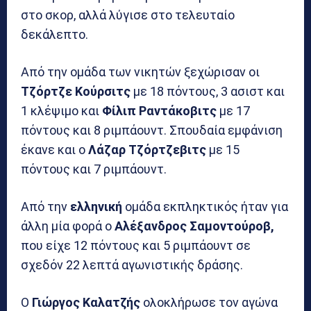
στο σκορ, αλλά λύγισε στο τελευταίο
δεκάλεπτο.
Από την ομάδα των νικητών ξεχώρισαν οι
Τζόρτζε Κούρσιτς
με 18 πόντους, 3 ασιστ και
1 κλέψιμο και
Φίλιπ Ραντάκοβιτς
με 17
πόντους και 8 ριμπάουντ. Σπουδαία εμφάνιση
έκανε και ο
Λάζαρ Τζόρτζεβιτς
με 15
πόντους και 7 ριμπάουντ.
Από την
ελληνική
ομάδα εκπληκτικός ήταν για
άλλη μία φορά ο
Αλέξανδρος Σαμοντούροβ,
που είχε 12 πόντους και 5 ριμπάουντ σε
σχεδόν 22 λεπτά αγωνιστικής δράσης.
Ο
Γιώργος Καλατζής
ολοκλήρωσε τον αγώνα