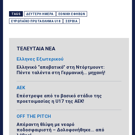
TAGS
ΔΕΎΤΕΡΗ ΗΜΈΡΑ
ΕΘΝΙΚΉ ΕΦΉΒΩΝ
ΕΥΡΩΠΑΪΚΌ ΠΡΩΤΆΘΛΗΜΑ U18
ΣΕΡΒΊΑ
ΤΕΛΕΥΤΑΙΑ ΝΕΑ
Ελληνες Εξωτερικού
Ελληνικό “αποβατικό” στη Ντόρτμουντ:
Πέντε ταλέντα στη Γερμανική… μηχανή!
ΑΕΚ
Επέστρεψε από το βασικό στάδιο της
προετοιμασίας η U17 της ΑΕΚ!
OFF THE PITCH
Απέραντη θλίψη με νεαρό
ποδοσφαιριστή – Δολοφονήθηκε… από