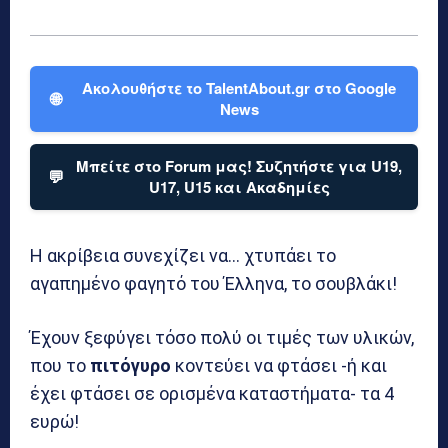
Ακολουθήστε το TalentAbout.gr στο Google
🌐
News
Μπείτε στο Forum μας! Συζητήστε για U19,
💬
U17, U15 και Ακαδημίες
Η ακρίβεια συνεχίζει να… χτυπάει το
αγαπημένο φαγητό του Έλληνα, το σουβλάκι!
Έχουν ξεφύγει τόσο πολύ οι τιμές των υλικών,
που το
πιτόγυρο
κοντεύει να φτάσει -ή και
έχει φτάσει σε ορισμένα καταστήματα- τα 4
ευρώ!