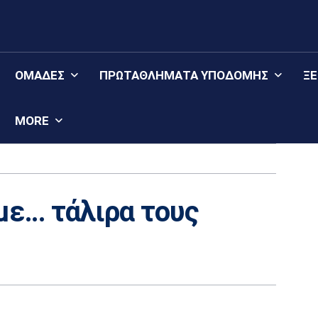
ΟΜΆΔΕΣ
ΠΡΩΤΑΘΛΉΜΑΤΑ YΠΟΔΟΜΉΣ
Ξ
MORE
ε… τάλιρα τους