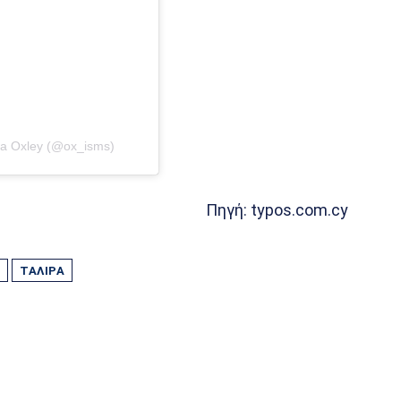
ia Oxley (@ox_isms)
Πηγή: typos.com.cy
ΤΆΛΙΡΑ