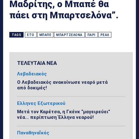
Μαδρίτης, ο Μπαπέ θα
πάει στη Μπαρτσελόνα”.
TAGS
ΕΤΌ
ΜΠΑΠΈ
ΜΠΑΡΤΣΕΛΌΝΑ
ΠΑΡΊ
ΡΕΆΛ
ΤΕΛΕΥΤΑΙΑ ΝΕΑ
Λεβαδειακός
Ο Λεβαδειακός ανακοίνωσε νεαρό μετά
από δοκιμές!
Ελληνες Εξωτερικού
Μετά τον Καρέτσα, η Γκένκ “μαγειρεύει”
νέα… περίπτωση Έλληνα νεαρού!
ΠαναθηναΪκός