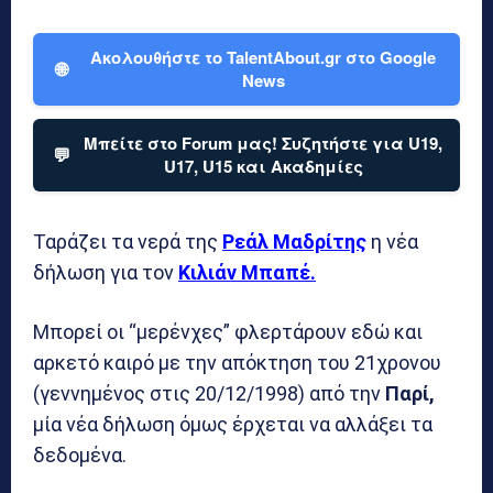
Ακολουθήστε το TalentAbout.gr στο Google
🌐
News
Μπείτε στο Forum μας! Συζητήστε για U19,
💬
U17, U15 και Ακαδημίες
Ταράζει τα νερά της
Ρεάλ Μαδρίτης
η νέα
δήλωση για τον
Κιλιάν Μπαπέ.
Μπορεί οι “μερένχες” φλερτάρουν εδώ και
αρκετό καιρό με την απόκτηση του 21χρονου
(γεννημένος στις 20/12/1998) από την
Παρί,
μία νέα δήλωση όμως έρχεται να αλλάξει τα
δεδομένα.