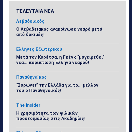
ΤΕΛΕΥΤΑΙΑ ΝΕΑ
Λεβαδειακός
Ο Λεβαδειακός ανακοίνωσε νεαρό μετά
από δοκιμές!
Ελληνες Εξωτερικού
Μετά τον Καρέτσα, η Γκένκ “μαγειρεύει”
νέα… περίπτωση Έλληνα νεαρού!
ΠαναθηναΪκός
“Σαρώνει” την Ελλάδα για το… μέλλον
του ο Παναθηναϊκός!
The Insider
Η χρησιμότητα των φιλικών
προετοιμασίας στις Ακαδημίες!