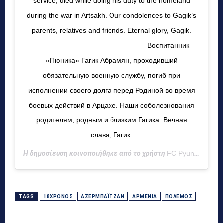
service, died while doing his duty to the homeland
during the war in Artsakh. Our condolences to Gagik’s
parents, relatives and friends. Eternal glory, Gagik.
____________________________ Воспитанник
«Пюника» Гагик Абрамян, проходивший
обязательную военную службу, погиб при
исполнении своего долга перед Родиной во время
боевых действий в Арцахе. Наши соболезнования
родителям, родным и близким Гагика. Вечная
слава, Гагик.
Η δημοσίευση κοινοποιήθηκε από το χρήστη
FC Pyunik Official Account
TAGS
18ΧΡΟΝΟΣ
ΑΖΕΡΜΠΑΪΤΖΆΝ
ΑΡΜΕΝΊΑ
ΠΌΛΕΜΟΣ