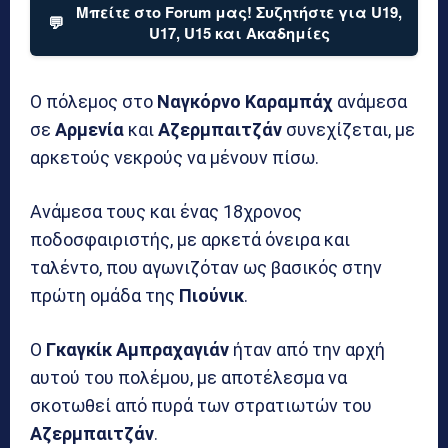
Μπείτε στο Forum μας! Συζητήστε για U19,
💬
U17, U15 και Ακαδημίες
Ο πόλεμος στο
Ναγκόρνο
Καραμπάχ
ανάμεσα
σε
Αρμενία
και
Αζερμπαιτζάν
συνεχίζεται, με
αρκετούς νεκρούς να μένουν πίσω.
Ανάμεσα τους και ένας 18χρονος
ποδοσφαιριστής, με αρκετά όνειρα και
ταλέντο, που αγωνιζόταν ως βασικός στην
πρώτη ομάδα της
Πιούνικ
.
Ο
Γκαγκίκ Αμπραχαγιάν
ήταν από την αρχή
αυτού του πολέμου, με αποτέλεσμα να
σκοτωθεί από πυρά των στρατιωτών του
Αζερμπαιτζάν
.