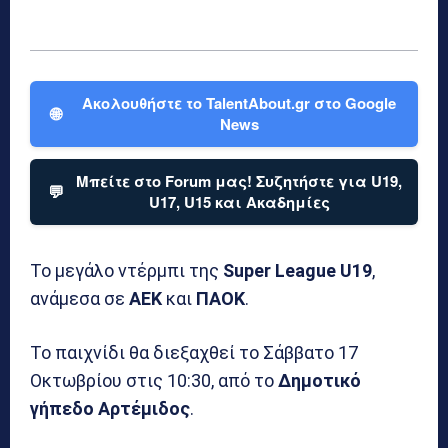
Ακολουθήστε το TalentAbout.gr στο Google
🌐
News
Μπείτε στο Forum μας! Συζητήστε για U19,
💬
U17, U15 και Ακαδημίες
Το μεγάλο ντέρμπι της
Super League U19
,
ανάμεσα σε
ΑΕΚ
και
ΠΑΟΚ
.
Το παιχνίδι θα διεξαχθεί το Σάββατο 17
Οκτωβρίου στις 10:30, από το
Δημοτικό
γήπεδο
Αρτέμιδος
.