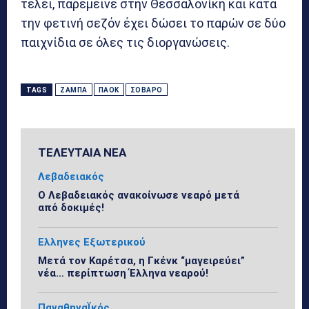
τέλει, παρέμεινε στην Θεσσαλονίκη και κατά
την φετινή σεζόν έχει δώσει το παρών σε δύο
παιχνίδια σε όλες τις διοργανώσεις.
TAGS
ΖΑΜΠΆ
ΠΑΟΚ
ΣΟΒΑΡΌ
ΤΕΛΕΥΤΑΙΑ ΝΕΑ
Λεβαδειακός
Ο Λεβαδειακός ανακοίνωσε νεαρό μετά
από δοκιμές!
Ελληνες Εξωτερικού
Μετά τον Καρέτσα, η Γκένκ “μαγειρεύει”
νέα… περίπτωση Έλληνα νεαρού!
ΠαναθηναΪκός