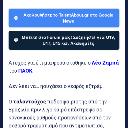
Ακολουθήστε το TalentAbout.gr στο Google
🌐
News
Μπείτε στο Forum μας! Συζητήστε για U19,
💬
U17, U15 και Ακαδημίες
Άτυχος για έτι μία φορά στάθηκε ο
Λέο Ζαμπά
του
ΠΑΟΚ
.
Δεν λέει να… ησυχάσει ο νεαρός εξτρέμ.
Ο
ταλαντούχος
ποδοσφαιριστής από την
Βραζιλία πριν λίγο καιρό επέστρεψε σε
κανονικούς ρυθμούς προπονήσεων από τον
σοβαρό τραυματισμό που αντιμετώπισε,