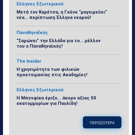
Ελληνες Εξωτερικού
Μετά τον Καρέτσα, η Γκένκ “μαγειρεύει”
νέα… περίπτωση Έλληνα νεαρού!
ΠαναθηναΪκός
“Σαρώνει” την Ελλάδα για το… μέλλον
του ο Παναθηναϊκός!
The Insider
Η χρησιμότητα των φιλικών
προετοιμασίας στις Ακαδημίες!
Ελληνες Εξωτερικού
Η Μπενφίκα έριξε… άκυρο αξίας 50
εκατομμυρίων για Παυλίδη!
ΠΕΡΙΣΣΟΤΕΡΑ