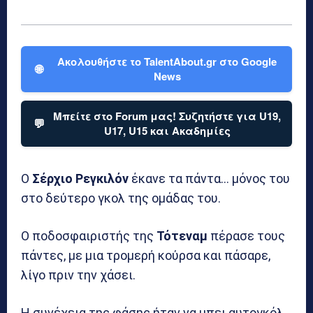
Ακολουθήστε το TalentAbout.gr στο Google
🌐
News
Μπείτε στο Forum μας! Συζητήστε για U19,
💬
U17, U15 και Ακαδημίες
Ο
Σέρχιο
Ρεγκιλόν
έκανε τα πάντα… μόνος του
στο δεύτερο γκολ της ομάδας του.
Ο ποδοσφαιριστής της
Τότεναμ
πέρασε τους
πάντες, με μια τρομερή κούρσα και πάσαρε,
λίγο πριν την χάσει.
Η συνέχεια της φάσης ήταν να μπει αυτογκόλ