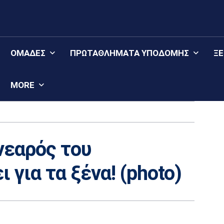
ΟΜΆΔΕΣ
ΠΡΩΤΑΘΛΉΜΑΤΑ YΠΟΔΟΜΉΣ
Ξ
MORE
νεαρός του
για τα ξένα! (photo)