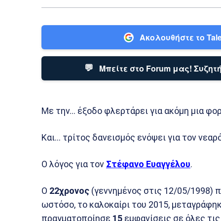
Ακολουθήστε το Tale
💬
Μπείτε στο Forum μας! Συζητή
Με την… έξοδο φλερτάρει για ακόμη μια φο
Και… τρίτος δανεισμός ενόψει για τον νεαρό
Ο λόγος για τον
Στέφανο Ευαγγέλου
.
Ο
22χρονος
(γεννημένος στις 12/05/1998) 
ωστόσο, το καλοκαίρι του 2015, μεταγράφη
πραγματοποίησε
15
εμφανίσεις σε όλες τις