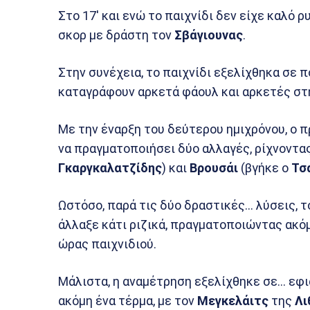
Στο 17′ και ενώ το παιχνίδι δεν είχε καλό ρ
σκορ με δράστη τον
Σβάγιουνας
.
Στην συνέχεια, το παιχνίδι εξελίχθηκα σε π
καταγράφουν αρκετά φάουλ και αρκετές στ
Με την έναρξη του δεύτερου ημιχρόνου, ο 
να πραγματοποιήσει δύο αλλαγές, ρίχνοντα
Γκαργκαλατζίδης
) και
Βρουσάι
(βγήκε ο
Τσ
Ωστόσο, παρά τις δύο δραστικές… λύσεις, 
άλλαξε κάτι ριζικά, πραγματοποιώντας ακό
ώρας παιχνιδιού.
Μάλιστα, η αναμέτρηση εξελίχθηκε σε… εφι
ακόμη ένα τέρμα, με τον
Μεγκελάιτς
της
Λι