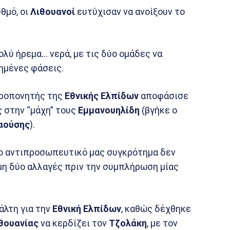
υθμό, οι
Λιθουανοί
ευτύχισαν να ανοίξουν το
ολύ ήρεμα… νερά, με τις δύο ομάδες να
ημένες φάσεις.
προπονητής της
Εθνικής Ελπίδων
αποφάσισε
ς στην “μάχη” τους
Εμμανουηλίδη
(βγήκε ο
αούσης
).
το αντιπροσωπευτικό μας συγκρότημα δεν
μη δύο αλλαγές πριν την συμπλήρωση μίας
άλτη για την
Εθνική Ελπίδων
, καθώς δέχθηκε
θουανίας
να κερδίζει τον
Τζολάκη
, με τον