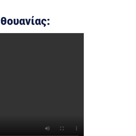
ιθουανίας: