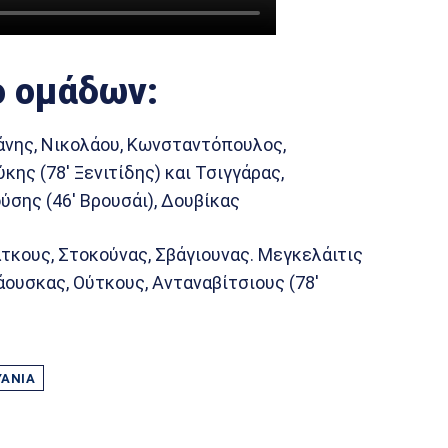
ο ομάδων:
ράνης, Νικολάου, Κωνσταντόπουλος,
ης (78′ Ξενιτίδης) και Τσιγγάρας,
ύσης (46′ Βρουσάι), Δουβίκας
άτκους, Στοκούνας, Σβάγιουνας. Μεγκελάιτις
κάουσκας, Ούτκους, Ανταναβίτσιους (78′
ΥΑΝΊΑ