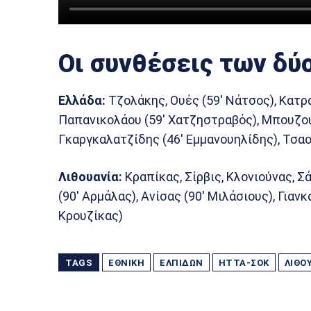
Οι συνθέσεις των δύ
Ελλάδα:
Τζολάκης, Ουές (59′ Νάτσος), Κατ
Παπανικολάου (59′ Χατζηστραβός), Μπουζούκ
Γκαργκαλατζίδης (46′ Εμμανουηλίδης), Τσαο
Λιθουανία:
Κραπίκας, Σίρβις, Κλονιούνας, Σ
(90′ Αρμάλας), Ανίσας (90′ Μιλάσιους), Γιαν
Κρουζίκας)
TAGS
ΕΘΝΙΚΉ
ΕΛΠΊΔΩΝ
ΉΤΤΑ-ΣΟΚ
ΛΙΘΟ