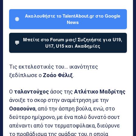
Ακολουθήστε το TalentAbout.gr στο Google
🌐
News
Μπείτε στο Forum μας! Συζητήστε για U19,
💬
U17, U15 και Ακαδημίες
Τις εκτελεστικές του… ικανότητες
ξεδίπλωσε ο
Ζοάο Φέλιξ
.
Ο
ταλαντούχος
άσος της
Ατλέτικο Μαδρίτης
άνοιξε το σκορ στην αναμέτρηση με την
Οσασούνα
, από την άσπρη βούλα, ενώ, στο
δεύτερο ημίχρονο, με ένα πολύ δυνατό σουτ
απέναντι από τον τερματοφύλακα, διεύρυνε
το προβάδισμα της ομάδας του, η οποία