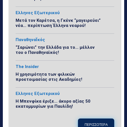
Ελληνες Εξωτερικού
Μετά τον Καρέτσα, η Γκένκ “μαγειρεύει”
νέα… περίπτωση Έλληνα νεαρού!
ΠαναθηναΪκός
“Σαρώνει” την Ελλάδα για το… μέλλον
του ο Παναθηναϊκός!
The Insider
Η χρησιμότητα των φιλικών
προετοιμασίας στις Ακαδημίες!
Ελληνες Εξωτερικού
Η Μπενφίκα έριξε… άκυρο αξίας 50
εκατομμυρίων για Παυλίδη!
ΠΕΡΙΣΣΟΤΕΡΑ