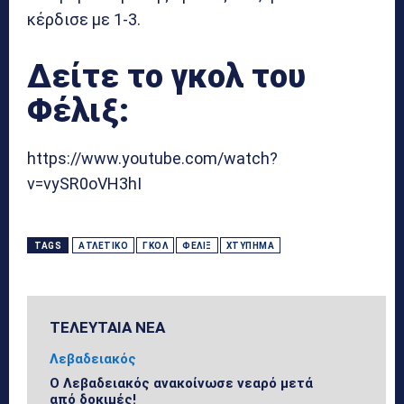
κέρδισε με 1-3.
Δείτε το γκολ του
Φέλιξ:
https://www.youtube.com/watch?
v=vySR0oVH3hI
TAGS
ΑΤΛΈΤΙΚΟ
ΓΚΟΛ
ΦΈΛΙΞ
ΧΤΎΠΗΜΑ
ΤΕΛΕΥΤΑΙΑ ΝΕΑ
Λεβαδειακός
Ο Λεβαδειακός ανακοίνωσε νεαρό μετά
από δοκιμές!