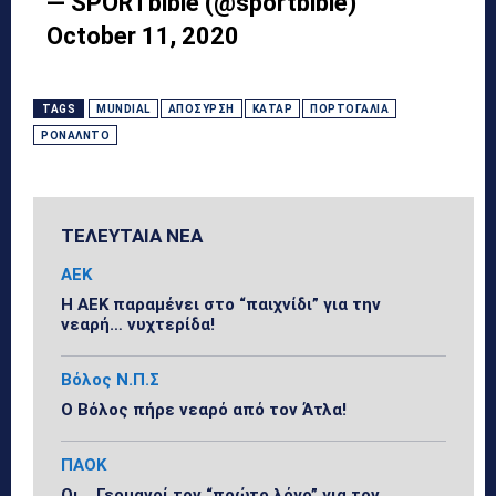
— SPORTbible (@sportbible)
October 11, 2020
TAGS
MUNDIAL
ΑΠΌΣΥΡΣΗ
ΚΑΤΆΡ
ΠΟΡΤΟΓΑΛΊΑ
ΡΟΝΆΛΝΤΟ
ΤΕΛΕΥΤΑΙΑ ΝΕΑ
ΑΕΚ
Η ΑΕΚ παραμένει στο “παιχνίδι” για την
νεαρή… νυχτερίδα!
Βόλος Ν.Π.Σ
Ο Βόλος πήρε νεαρό από τον Άτλα!
ΠΑΟΚ
Οι… Γερμανοί τον “πρώτο λόγο” για τον