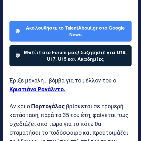
Ακολουθήστε το TalentAbout.gr στο Google
🌐
News
Μπείτε στο Forum μας! Συζητήστε για U19,
💬
U17, U15 και Ακαδημίες
Έριξε μεγάλη… βόμβα για το μέλλον του ο
Κριστιάνο Ρονάλντο.
Αν και ο
Πορτογάλος
βρίσκεται σε τρομερή
κατάσταση, παρά τα 35 του έτη, φαίνεται πως
σχεδιάζει από τώρα για το πότε θα
σταματήσει το ποδόσφαιρο και προετοιμάζει