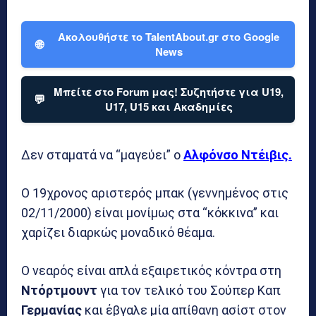
Ακολουθήστε το TalentAbout.gr στο Google
🌐
News
Μπείτε στο Forum μας! Συζητήστε για U19,
💬
U17, U15 και Ακαδημίες
Δεν σταματά να “μαγεύει” ο
Αλφόνσο Ντέιβις.
Ο 19χρονος αριστερός μπακ (γεννημένος στις
02/11/2000) είναι μονίμως στα “κόκκινα” και
χαρίζει διαρκώς μοναδικό θέαμα.
Ο νεαρός είναι απλά εξαιρετικός κόντρα στη
Ντόρτμουντ
για τον τελικό του Σούπερ Καπ
Γερμανίας
και έβγαλε μία απίθανη ασίστ στον