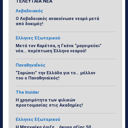
ΤΕΛΕΥΤΑΙΑ ΝΕΑ
Λεβαδειακός
Ο Λεβαδειακός ανακοίνωσε νεαρό μετά
από δοκιμές!
Ελληνες Εξωτερικού
Μετά τον Καρέτσα, η Γκένκ “μαγειρεύει”
νέα… περίπτωση Έλληνα νεαρού!
ΠαναθηναΪκός
“Σαρώνει” την Ελλάδα για το… μέλλον
του ο Παναθηναϊκός!
The Insider
Η χρησιμότητα των φιλικών
προετοιμασίας στις Ακαδημίες!
Ελληνες Εξωτερικού
Η Μπενφίκα έριξε… άκυρο αξίας 50