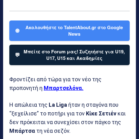
Ακολουθήστε το TalentAbout.gr στο Google
🌐
News
Μπείτε στο Forum μας! Συζητήστε για U19,
💬
U17, U15 και Ακαδημίες
Φροντίζει από τώρα για τον νέο της
προπονητή η
Μπαρτσελόνα.
Η απώλεια της
La Liga
ήταν η σταγόνα που
“ξεχείλισε” το ποτήρι για τον
Κίκε Σετιέν
και
δεν πρόκειται να συνεχίσει στον πάγκο της
Μπάρτσα
τη νέα σεζόν.