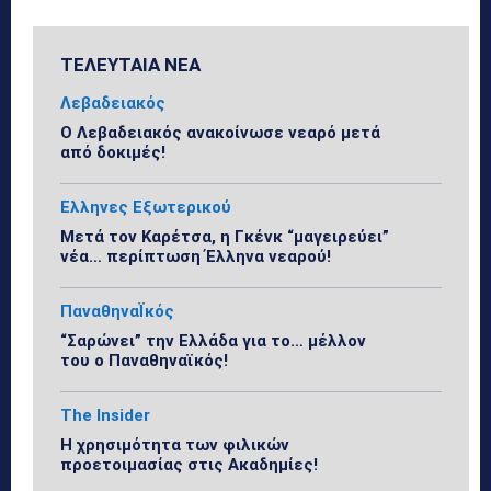
ΤΕΛΕΥΤΑΙΑ ΝΕΑ
Λεβαδειακός
Ο Λεβαδειακός ανακοίνωσε νεαρό μετά
από δοκιμές!
Ελληνες Εξωτερικού
Μετά τον Καρέτσα, η Γκένκ “μαγειρεύει”
νέα… περίπτωση Έλληνα νεαρού!
ΠαναθηναΪκός
“Σαρώνει” την Ελλάδα για το… μέλλον
του ο Παναθηναϊκός!
The Insider
Η χρησιμότητα των φιλικών
προετοιμασίας στις Ακαδημίες!