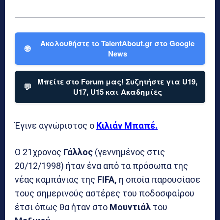
Ακολουθήστε το TalentAbout.gr στο Google
🌐
News
Μπείτε στο Forum μας! Συζητήστε για U19,
💬
U17, U15 και Ακαδημίες
Έγινε αγνώριστος ο
Κιλιάν Μπαπέ.
Ο 21χρονος
Γάλλος
(γεννημένος στις
20/12/1998) ήταν ένα από τα πρόσωπα της
νέας καμπάνιας της
FIFA,
η οποία παρουσίασε
τους σημερινούς αστέρες του ποδοσφαίρου
έτσι όπως θα ήταν στο
Μουντιάλ
του