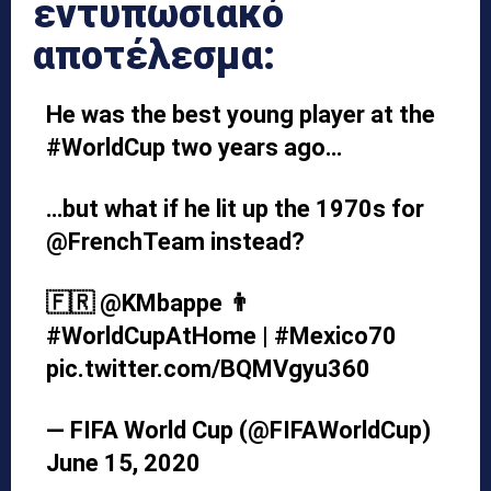
εντυπωσιακό
αποτέλεσμα:
He was the best young player at the
#WorldCup
two years ago…
…but what if he lit up the 1970s for
@FrenchTeam
instead?
🇫🇷
@KMbappe
👨
#WorldCupAtHome
|
#Mexico70
pic.twitter.com/BQMVgyu360
— FIFA World Cup (@FIFAWorldCup)
June 15, 2020