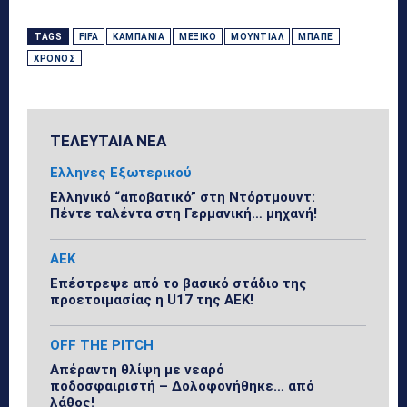
TAGS
FIFA
ΚΑΜΠΆΝΙΑ
ΜΕΞΙΚΌ
ΜΟΥΝΤΙΆΛ
ΜΠΑΠΈ
ΧΡΌΝΟΣ
ΤΕΛΕΥΤΑΙΑ ΝΕΑ
Ελληνες Εξωτερικού
Ελληνικό “αποβατικό” στη Ντόρτμουντ:
Πέντε ταλέντα στη Γερμανική… μηχανή!
ΑΕΚ
Επέστρεψε από το βασικό στάδιο της
προετοιμασίας η U17 της ΑΕΚ!
OFF THE PITCH
Απέραντη θλίψη με νεαρό
ποδοσφαιριστή – Δολοφονήθηκε… από
λάθος!