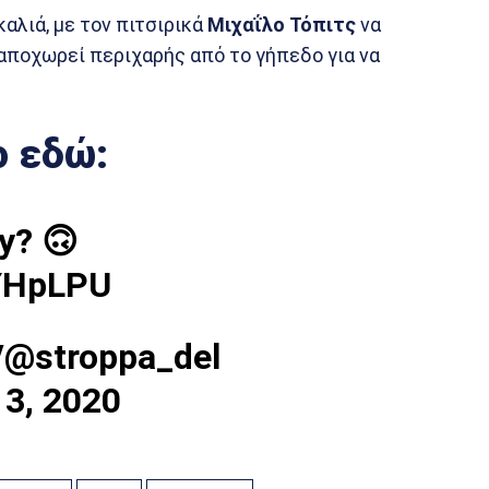
καλιά, με τον πιτσιρικά
Μιχαΐλο Τόπιτς
να
 αποχωρεί περιχαρής από το γήπεδο για να
ο εδώ:
y? 🙃
OYHpLPU
/@stroppa_del
13, 2020