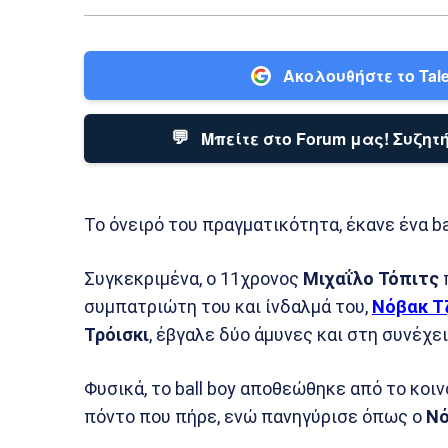
Ακολουθήστε το Tale
💬
Μπείτε στο Forum μας! Συζητή
Το όνειρό του πραγματικότητα, έκανε ένα b
Συγκεκριμένα, ο 11χρονος
Μιχαΐλο Τόπιτς
συμπατριώτη του και ίνδαλμά του,
Νόβακ Τ
Τρόισκι
, έβγαλε δύο άμυνες και στη συνέχε
Φυσικά, το ball boy αποθεώθηκε από το κοιν
πόντο που πήρε, ενώ πανηγύρισε όπως ο
Νό