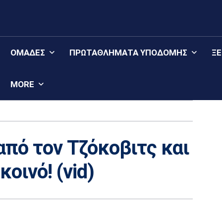
ΟΜΆΔΕΣ
ΠΡΩΤΑΘΛΉΜΑΤΑ YΠΟΔΟΜΉΣ
Ξ
MORE
από τον Τζόκοβιτς και
οινό! (vid)