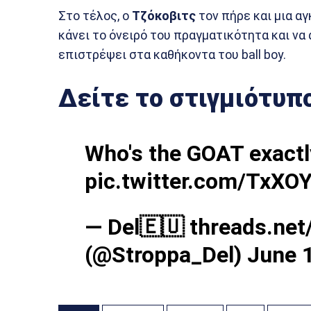
Στο τέλος, ο
Τζόκοβιτς
τον πήρε και μια αγ
κάνει το όνειρό του πραγματικότητα και να
επιστρέψει στα καθήκοντα του ball boy.
Δείτε το στιγμιότυπ
Who's the GOAT exactl
pic.twitter.com/TxX
— Del🇪🇺 threads.net
(@Stroppa_Del)
June 