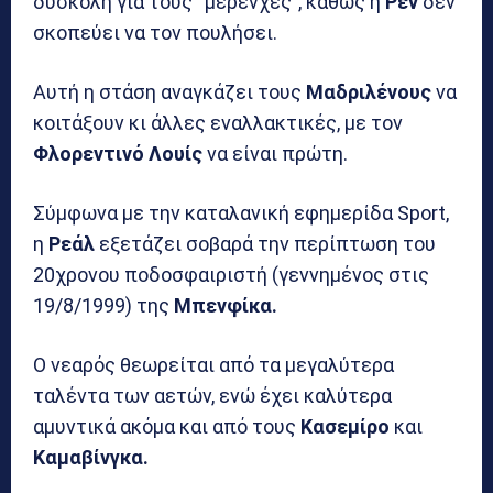
δύσκολη για τους “μερένχες”, καθώς η
Ρεν
δεν
σκοπεύει να τον πουλήσει.
Αυτή η στάση αναγκάζει τους
Μαδριλένους
να
κοιτάξουν κι άλλες εναλλακτικές, με τον
Φλορεντινό Λουίς
να είναι πρώτη.
Σύμφωνα με την καταλανική εφημερίδα Sport,
η
Ρεάλ
εξετάζει σοβαρά την περίπτωση του
20χρονου ποδοσφαιριστή (γεννημένος στις
19/8/1999) της
Μπενφίκα.
Ο νεαρός θεωρείται από τα μεγαλύτερα
ταλέντα των αετών, ενώ έχει καλύτερα
αμυντικά ακόμα και από τους
Κασεμίρο
και
Καμαβίνγκα.