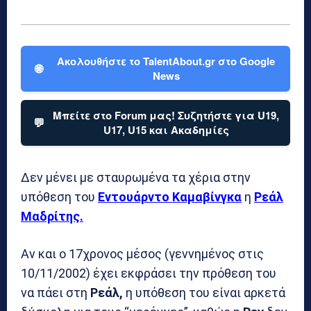
Ακολουθήστε το TalentAbout.gr στο Google
🌐
News
Μπείτε στο Forum μας! Συζητήστε για U19,
💬
U17, U15 και Ακαδημίες
Δεν μένει με σταυρωμένα τα χέρια στην
υπόθεση του
Εντουάρντο Καμαβίνγκα
η
Ρεάλ
Μαδρίτης.
Αν και ο 17χρονος μέσος (γεννημένος στις
10/11/2002) έχει εκφράσει την πρόθεση του
να πάει στη
Ρεάλ,
η υπόθεση του είναι αρκετά