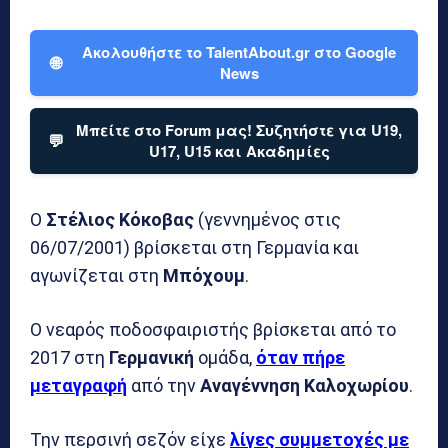
Ακολουθήστε το TalentAbout.gr στο Google
🌐
News
Μπείτε στο Forum μας! Συζητήστε για U19,
💬
U17, U15 και Ακαδημίες
Ο
Στέλιος Κόκοβας
(γεννημένος στις
06/07/2001) βρίσκεται στη Γερμανία και
αγωνίζεται στη
Μπόχουμ
.
Ο νεαρός ποδοσφαιριστής βρίσκεται από το
2017 στη
Γερμανική
ομάδα,
όταν πήρε
μεταγραφή
από την
Αναγέννηση Καλοχωρίου
.
Την περσινή σεζόν είχε
λίγες συμμετοχές με