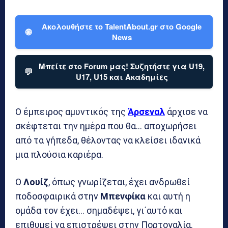
Ακολουθήστε το TalentAbout.gr στο Google
🌐
News
Μπείτε στο Forum μας! Συζητήστε για U19,
💬
U17, U15 και Ακαδημίες
Ο έμπειρος αμυντικός της
Άρσεναλ
άρχισε να
σκέφτεται την ημέρα που θα… αποχωρήσει
από τα γήπεδα, θέλοντας να κλείσει ιδανικά
μια πλούσια καριέρα.
Ο
Λουίζ
, όπως γνωρίζεται, έχει ανδρωθεί
ποδοσφαιρικά στην
Μπενφίκα
και αυτή η
ομάδα τον έχει… σημαδέψει, γι΄αυτό και
επιθυμεί να επιστρέψει στην Πορτογαλία.