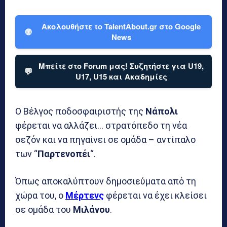
Ακολουθήστε το TalentAbout.gr στο Google
🌐
News
Μπείτε στο Forum μας! Συζητήστε για U19,
💬
U17, U15 και Ακαδημίες
Ο Βέλγος ποδοσφαιριστής της
Νάπολι
φέρεται να αλλάζει… στρατόπεδο τη νέα
σεζόν και να πηγαίνει σε ομάδα – αντίπαλο
των “
Παρτενοπέι
“.
Όπως αποκαλύπτουν δημοσιεύματα από τη
χώρα του, ο
Μέρτενς
φέρεται να έχει κλείσει
σε ομάδα του
Μιλάνου
.