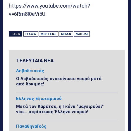
https://www.youtube.com/watch?
v=6Rm8l0eVi5U
TAGS
ΙΤΑΛΊΑ
ΜΈΡΤΕΝΣ
ΜΊΛΑΝ
ΝΆΠΟΛΙ
ΤΕΛΕΥΤΑΙΑ ΝΕΑ
Λεβαδειακός
Ο Λεβαδειακός ανακοίνωσε νεαρό μετά
από δοκιμές!
Ελληνες Εξωτερικού
Μετά τον Καρέτσα, η Γκένκ “μαγειρεύει”
νέα… περίπτωση Έλληνα νεαρού!
ΠαναθηναΪκός