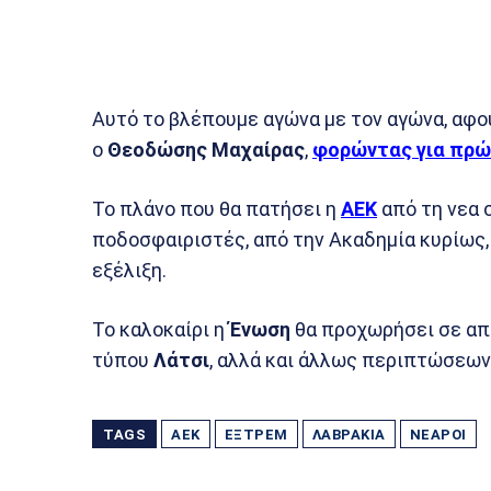
Αυτό το βλέπουμε αγώνα με τον αγώνα, αφ
ο
Θεοδώσης
Μαχαίρας
,
φορώντας για πρώ
Το πλάνο που θα πατήσει η
ΑΕΚ
από τη νεα 
ποδοσφαιριστές, από την Ακαδημία κυρίως,
εξέλιξη.
Το καλοκαίρι η
Ένωση
θα προχωρήσει σε απ
τύπου
Λάτσι
, αλλά και άλλως περιπτώσεω
TAGS
ΑΕΚ
ΕΞΤΡΈΜ
ΛΑΒΡΆΚΙΑ
ΝΕΑΡΟΊ