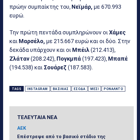
πρώην συμπαίκτης του,
Νεϊμάρ,
με 670.993
ευρώ.
Την πρώτη πεντάδα συμπληρώνουν οι
Χάμες
και
Μαρσέλο,
με 215.667 ευρώ και οι δύο. Στην
δεκάδα υπάρχουν και οι
Μπέιλ
(212.413),
Ζλάταν
(208.242),
Πογκμπά
(197.423),
Μπαπέ
(194.538) και
Σουάρεζ
(187.583).
TAGS
INSTAGRAM
ΒΑΣΙΛΙΆΣ
ΈΣΟΔΑ
ΜΈΣΙ
ΡΟΝΆΛΝΤΟ
ΤΕΛΕΥΤΑΙΑ ΝΕΑ
ΑΕΚ
Επέστρεψε από το βασικό στάδιο της