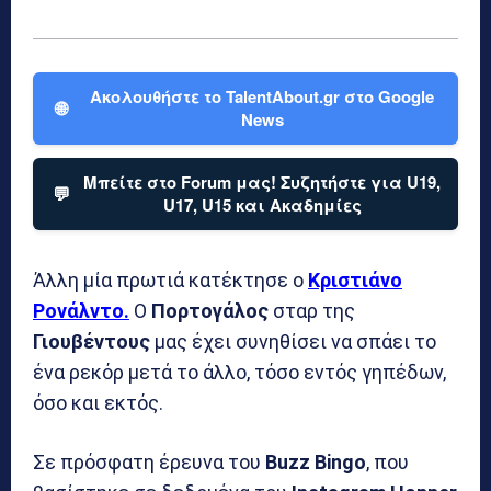
Ακολουθήστε το TalentAbout.gr στο Google
🌐
News
Μπείτε στο Forum μας! Συζητήστε για U19,
💬
U17, U15 και Ακαδημίες
Άλλη μία πρωτιά κατέκτησε ο
Κριστιάνο
Ρονάλντο.
Ο
Πορτογάλος
σταρ της
Γιουβέντους
μας έχει συνηθίσει να σπάει το
ένα ρεκόρ μετά το άλλο, τόσο εντός γηπέδων,
όσο και εκτός.
Σε πρόσφατη έρευνα του
Buzz Bingo
, που