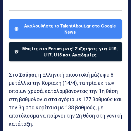
Ακολουθήστε το TalentAbout.gr στο Google
🌐
News
Μπείτε στο Forum μας! Συζητήστε για U19,
💬
U17, U15 και Ακαδημίες
Στο
Σούρσι
, η Ελληνική αποστολή μάζεψε 8
μετάλλια την Κυριακή (14/4), τα τρία εκ των
οποίων χρυσά, καταλαμβάνοντας την 1η θέση
στη βαθμολογία στα αγόρια με 177 βαθμούς και
την 3η στα κορίτσια με 138 βαθμούς, με
αποτέλεσμα να παίρνει την 2η θέση στη γενική
κατάταξη.