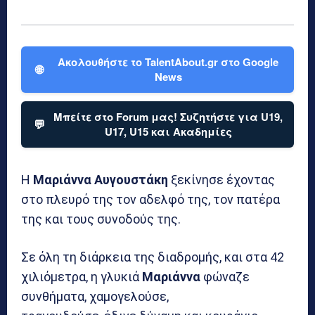
Ακολουθήστε το TalentAbout.gr στο Google
🌐
News
Μπείτε στο Forum μας! Συζητήστε για U19,
💬
U17, U15 και Ακαδημίες
Η
Μαριάννα
Αυγουστάκη
ξεκίνησε έχοντας
στο πλευρό της τον αδελφό της, τον πατέρα
της και τους συνοδούς της.
Σε όλη τη διάρκεια της διαδρομής, και στα 42
χιλιόμετρα, η γλυκιά
Μαριάννα
φώναζε
συνθήματα, χαμογελούσε,