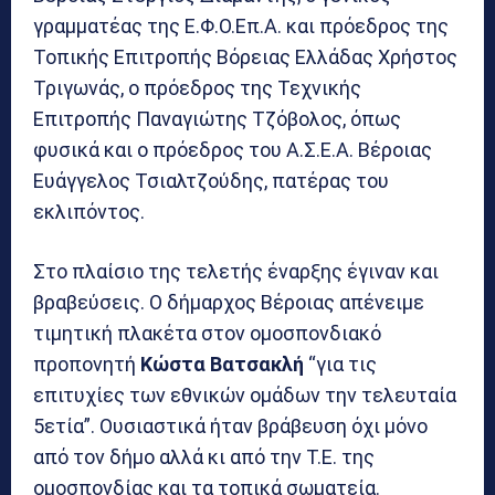
γραμματέας της Ε.Φ.Ο.Επ.Α. και πρόεδρος της
Τοπικής Επιτροπής Βόρειας Ελλάδας Χρήστος
Τριγωνάς, ο πρόεδρος της Τεχνικής
Επιτροπής Παναγιώτης Τζόβολος, όπως
φυσικά και ο πρόεδρος του Α.Σ.Ε.Α. Βέροιας
Ευάγγελος Τσιαλτζούδης, πατέρας του
εκλιπόντος.
Στο πλαίσιο της τελετής έναρξης έγιναν και
βραβεύσεις. Ο δήμαρχος Βέροιας απένειμε
τιμητική πλακέτα στον ομοσπονδιακό
προπονητή
Κώστα Βατσακλή
“για τις
επιτυχίες των εθνικών ομάδων την τελευταία
5ετία”. Ουσιαστικά ήταν βράβευση όχι μόνο
από τον δήμο αλλά κι από την Τ.Ε. της
ομοσπονδίας και τα τοπικά σωματεία.