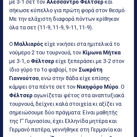
με 3-1 σετ τον
Αλεσσάντρο Φέλτσερ
και
σήκωσε κύπελλο για πρώτη φορά στον θεσμό.
Με την ελάχιστη διαφορά πόντων κρίθηκαν
όλα τα σετ (11-9, 11-9, 9-11, 11-9).
Ο
Μαλλιαρός
είχε νικήσει στα ημιτελικά το
νούμερο 2 του τουρνουά, τον
Κίμωνα Μήτκα
με 3-1, ο
Φέλτσερ
είχε ξεπεράσει με 3-2 στον
ίδιο γύρο το 1ο φαβορί, τον
Σωκράτη
Γιαννούτσο
, ενώ στην 8άδα είχε επίσης
κάμψει στα πέντε σετ τον
Νικηφόρο Μύρο
. Ο
Φέλτσερ
αγωνίζεται φέτος στα αναπτυξιακά
τουρνουά, δείχνει καλά στοιχεία κι αξίζει να
σημειώσουμε δύο πράγματα: Είναι μαθητής
της Γ’ Γυμνασίου, έχει Ελληνίδα μητέρα και
Γερμανό πατέρα, γεννήθηκε στη Γερμανία και