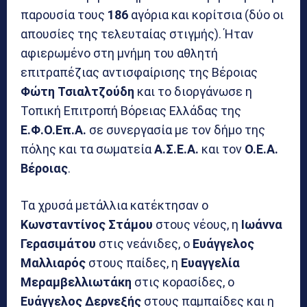
παρουσία τους
186
αγόρια και κορίτσια (δύο οι
απουσίες της τελευταίας στιγμής). Ήταν
αφιερωμένο στη μνήμη του αθλητή
επιτραπέζιας αντισφαίρισης της Βέροιας
Φώτη Τσιαλτζούδη
και το διοργάνωσε η
Τοπική Επιτροπή Βόρειας Ελλάδας της
Ε.Φ.Ο.Επ.Α.
σε συνεργασία με τον δήμο της
πόλης και τα σωματεία
Α.Σ.Ε.Α.
και τον
Ο.Ε.Α.
Βέροιας
.
Τα χρυσά μετάλλια κατέκτησαν ο
Κωνσταντίνος Στάμου
στους νέους, η
Ιωάννα
Γερασιμάτου
στις νεάνιδες, ο
Ευάγγελος
Μαλλιαρός
στους παίδες, η
Ευαγγελία
Μεραμβελλιωτάκη
στις κορασίδες, ο
Ευάγγελος Δερνεξής
στους παμπαίδες και η