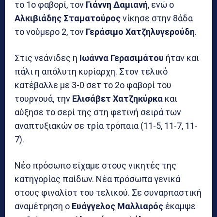
το 1ο φαβορί, τον
Γιάννη Δαμιανή
, ενώ ο
Αλκιβιάδης Σταματούρος
νίκησε στην 8άδα
το νούμερο 2, τον
Γεράσιμο Χατζηλυγερούδη
.
Στις νεάνιδες η
Ιωάννα Γερασιμάτου
ήταν και
πάλι η απόλυτη κυρίαρχη. Στον τελικό
κατέβαλλε με 3-0 σετ το 2ο φαβορί του
τουρνουά, την
Ελισάβετ Χατζηκύρκα
και
αύξησε το σερί της στη φετινή σειρά των
αναπτυξιακών σε τρία τρόπαια (11-5, 11-7, 11-
7).
Νέο πρόσωπο είχαμε στους νικητές της
κατηγορίας παίδων. Νέα πρόσωπα γενικά
στους φιναλίστ του τελικού. Σε συναρπαστική
αναμέτρηση ο
Ευάγγελος Μαλλιαρός
έκαμψε