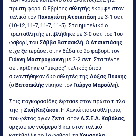
πρώτη φορά. Ο Εβρίτης αθλητής έκαμψε στον
τελικό τον
Παναγιώτη Ατσικπάση
με 3-1 σετ
(10-12, 11-7, 11-7, 11-5). Στα ημιτελικά ο
πρωταθλητής επιβλήθηκε με 3-0 σετ του 1ου
φαβορί, του
Σάββα Βατσακλή
. Ο
Ατσικπάσης
είχε ξεπεράσει στην 8άδα το 2ο φαβορί, τον
Γιάννη Μαστρογιάνν
η με 3-2 σετ. Στα πέντε
σετ κρίθηκε ο “μικρός” τελικός όπου
συναντήθηκαν δύο αθλητές της
Δόξας Πεύκης
(ο
Βατσακλής
νίκησε τον
Γιώργο Μαρούλη
).
Στις παγκορασίδες έφτασε στον πρώτο τίτλο
της η
Ζωή Καζάκου
. Η Χανιώτισσα αθλήτρια,
που φέτος αγωνίζεται στον
Α.Σ.Ε.Α. Καβάλας
,
άρχισε ως νούμερο 3 και στον τελικό
κατέβαλλε το 1ο φαβορί, τη
Χρυσούλα