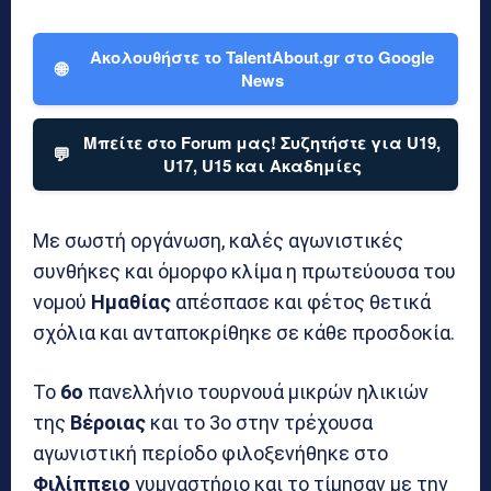
Ακολουθήστε το TalentAbout.gr στο Google
🌐
News
Μπείτε στο Forum μας! Συζητήστε για U19,
💬
U17, U15 και Ακαδημίες
Με σωστή οργάνωση, καλές αγωνιστικές
συνθήκες και όμορφο κλίμα η πρωτεύουσα του
νομού
Ημαθίας
απέσπασε και φέτος θετικά
σχόλια και ανταποκρίθηκε σε κάθε προσδοκία.
Το
6ο
πανελλήνιο τουρνουά μικρών ηλικιών
της
Βέροιας
και το 3ο στην τρέχουσα
αγωνιστική περίοδο φιλοξενήθηκε στο
Φιλίππειο
γυμναστήριο και το τίμησαν με την