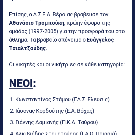
Επίσης, ο Α.Σ.Ε.Α. Βέροιας βράβευσε τον
Αθανάσιο Τρομπούκη
, πρώην έφορο της
ομάδας (1997-2005) για την προσφορά του στο
άθλημα. Τα βραβείο απένειμε ο
Ευάγγελος
Τσιαλτζούδης
.
Οι νικητές και οι νικήτριες σε κάθε κατηγορία:
ΝΕΟΙ
:
Κωνσταντίνος Στάμου (Γ.Α.Σ. Ελευσίς)
Ιάσονας Κορδούτης (Ε.Α. Βόχας)
Γιάννης Δαμιανής (Π.Κ.Δ. Ταύρου)
Αλκιβιάδης Σταματούρος (Γ.Α.Ο. Πειραιά)