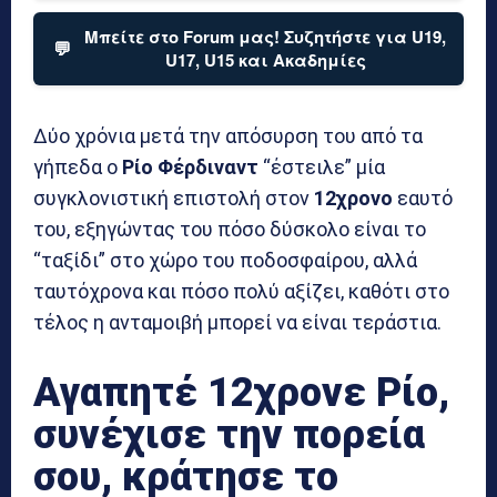
Μπείτε στο Forum μας! Συζητήστε για U19,
💬
U17, U15 και Ακαδημίες
Δύο χρόνια μετά την απόσυρση του από τα
γήπεδα ο
Ρίο Φέρδιναντ
“έστειλε” μία
συγκλονιστική επιστολή στον
12χρονο
εαυτό
του, εξηγώντας του πόσο δύσκολο είναι το
“ταξίδι” στο χώρο του ποδοσφαίρου, αλλά
ταυτόχρονα και πόσο πολύ αξίζει, καθότι στο
τέλος η ανταμοιβή μπορεί να είναι τεράστια.
Αγαπητέ 12χρονε Ρίο,
συνέχισε την πορεία
σου, κράτησε το