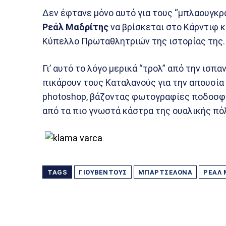
Δεν έφτανε μόνο αυτό για τους “μπλαουγκράν
Ρεάλ Μαδρίτης
να βρίσκεται στο Κάρντιφ κ
Κύπελλο Πρωταθλητριών της ιστορίας της.
Γι’ αυτό το λόγο μερικά “τρολ” από την ισπ
πικάρουν τους Καταλανούς για την απουσία 
photoshop, βάζοντας φωτογραφίες ποδοσφ
από τα πιο γνωστά κάστρα της ουαλικής πό
TAGS
ΓΙΟΥΒΈΝΤΟΥΣ
ΜΠΑΡΤΣΕΛΌΝΑ
ΡΕΆΛ 