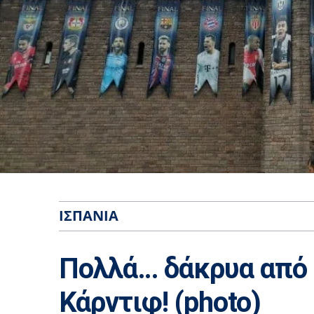
ΙΣΠΑΝΊΑ
Πολλά… δάκρυα από
Κάρντιφ! (photo)