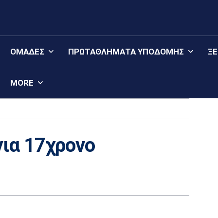
ΟΜΆΔΕΣ
ΠΡΩΤΑΘΛΉΜΑΤΑ YΠΟΔΟΜΉΣ
Ξ
MORE
για 17χρονο