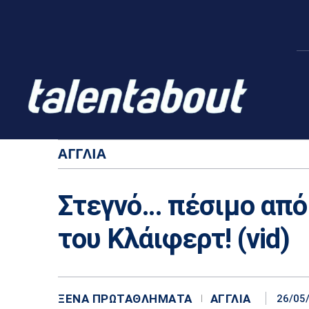
ΑΓΓΛΊΑ
Στεγνό… πέσιμο από 
του Κλάιφερτ! (vid)
ΞΈΝΑ ΠΡΩΤΑΘΛΉΜΑΤΑ
ΑΓΓΛΊΑ
26/05