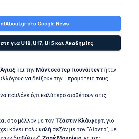
ntAbout.gr στο Google News
στε για U19, U17, U15 και Ακαδημίες
ν
Άγιαξ
και την
Μάντσεστερ Γιουνάιτεντ
ήταν
υλλόγους να δείξουν την… πραμάτεια τους.
 να πουλάνε ό,τι καλύτερο διαθέτουν στις
και στο μέλλον με τον
Τζάστιν Κλάιφερτ
, γιο
ει κάνει πολύ καλή σεζόν με τον “Αίαντα”, με
κινων διαβόλων”,
Ζοσέ Μουρίνιο
, να τον