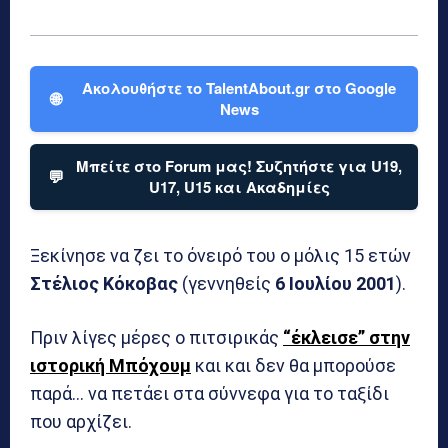
Ακολουθήστε το TalentAbout.gr στο Google
🌐
News
Μπείτε στο Forum μας! Συζητήστε για U19,
💬
U17, U15 και Ακαδημίες
Ξεκίνησε να ζει το όνειρό του ο μόλις 15 ετών
Στέλιος Κόκοβας
(γεννηθείς
6 Ιουλίου 2001
).
Πριν λίγες μέρες ο πιτσιρικάς
“έκλεισε” στην
ιστορική Μπόχουμ
και και δεν θα μπορούσε
παρά… να πετάει στα σύννεφα για το ταξίδι
που αρχίζει.