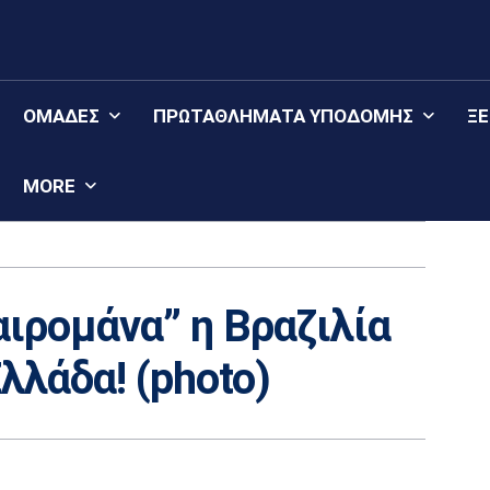
ΟΜΆΔΕΣ
ΠΡΩΤΑΘΛΉΜΑΤΑ YΠΟΔΟΜΉΣ
Ξ
MORE
ιρομάνα” η Βραζιλία
λλάδα! (photo)