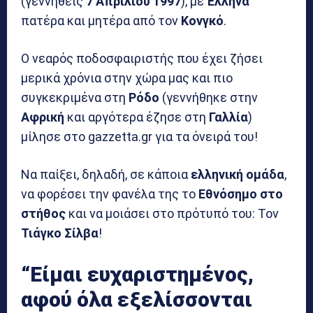
(γεννηθείς
7 Απριλίου 1997
), με
Έλληνα
πατέρα και μητέρα από τον
Κονγκό
.
Ο νεαρός ποδοσφαιριστής που έχει ζήσει
μερικά χρόνια στην χώρα μας και πιο
συγκεκριμένα στη
Ρόδο
(γεννήθηκε στην
Αφρική
και αργότερα έζησε στη
Γαλλία
)
μίλησε στο gazzetta.gr για τα όνειρά του!
Να παίξει, δηλαδή, σε κάποια
ελληνική ομάδα
,
να φορέσει την φανέλα της το
Εθνόσημο στο
στήθος
και να μοιάσει στο πρότυπό του: Τον
Τιάγκο Σίλβα
!
“Είμαι ευχαριστημένος,
αφού όλα εξελίσσονται