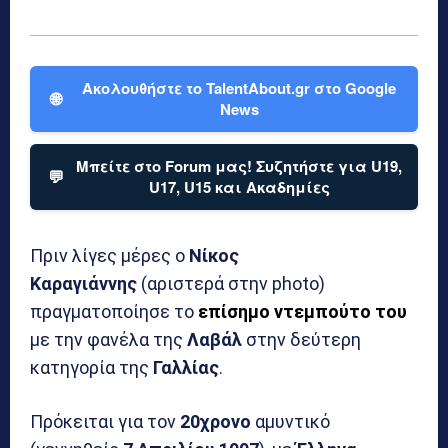
Ακολουθήστε το TalentAbout.gr στο Google
🌐
News
Μπείτε στο Forum μας! Συζητήστε για U19,
💬
U17, U15 και Ακαδημίες
Πριν λίγες μέρες ο
Νίκος
Καραγιάννης
(αριστερά στην photo)
πραγματοποίησε το
επίσημο ντεμπούτο του
με την φανέλα της
Λαβάλ
στην δεύτερη
κατηγορία της
Γαλλίας
.
Πρόκειται για τον
20χρονο
αμυντικό