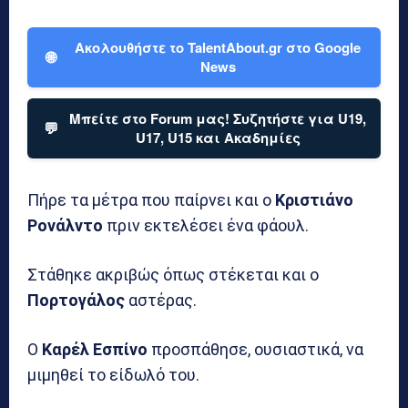
Ακολουθήστε το TalentAbout.gr στο Google
🌐
News
Μπείτε στο Forum μας! Συζητήστε για U19,
💬
U17, U15 και Ακαδημίες
Πήρε τα μέτρα που παίρνει και ο
Κριστιάνο
Ρονάλντο
πριν εκτελέσει ένα φάουλ.
Στάθηκε ακριβώς όπως στέκεται και ο
Πορτογάλος
αστέρας.
Ο
Καρέλ Εσπίνο
προσπάθησε, ουσιαστικά, να
μιμηθεί το είδωλό του.