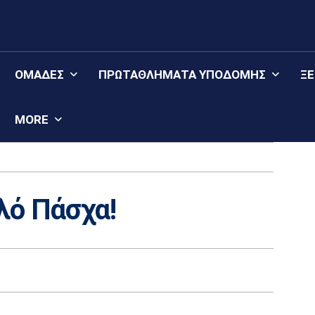
ΟΜΆΔΕΣ
ΠΡΩΤΑΘΛΉΜΑΤΑ YΠΟΔΟΜΉΣ
Ξ
MORE
λό Πάσχα!