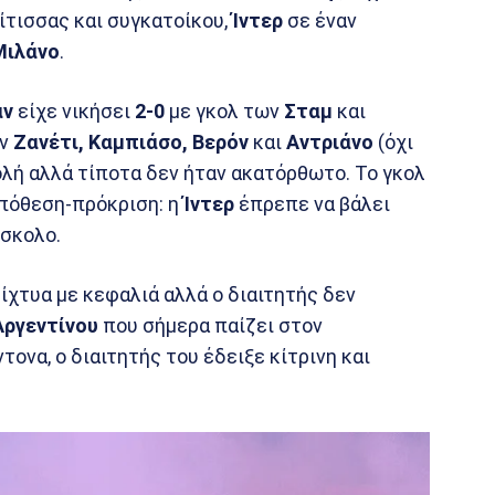
ίτισσας και συγκατοίκου,
Ίντερ
σε έναν
Μιλάνο
.
αν
είχε νικήσει
2-0
με γκολ των
Σταμ
και
ν
Ζανέτι, Καμπιάσο, Βερόν
και
Αντριάνο
(όχι
λή αλλά τίποτα δεν ήταν ακατόρθωτο. Το γκολ
υπόθεση-πρόκριση: η
Ίντερ
έπρεπε να βάλει
ύσκολο.
ίχτυα με κεφαλιά αλλά ο διαιτητής δεν
Αργεντίνου
που σήμερα παίζει στον
ονα, ο διαιτητής του έδειξε κίτρινη και