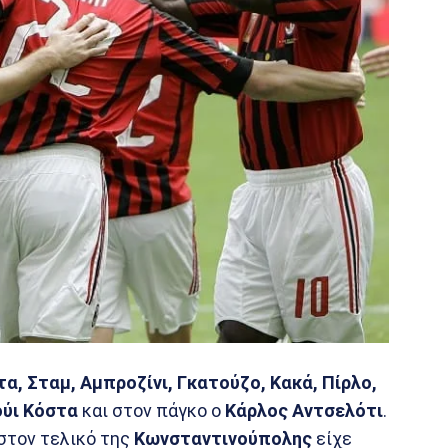
α, Σταμ, Αμπροζίνι, Γκατούζο, Κακά, Πίρλο,
ούι Κόστα
και στον πάγκο ο
Κάρλος Αντσελότι
.
 στον τελικό της
Κωνσταντινούπολης
είχε