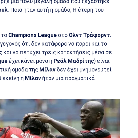
πήρξε μια πολύ μεγάλη ομάδα που ξεχάστηκε
ουλ
. Ποιά ήταν αυτή η ομάδα; Η έτερη του
 το
Champions League
στο
Ολντ Τράφορντ
.
ο γεγονός ότι δεν κατάφερε να πάρει και το
ς
και να πετύχει τρεις κατακτήσεις μέσα σε
gue
έχει κάνει μόνο η
Ρεάλ Μαδρίτης
) είναι
ατική ομάδα της
Μίλαν
δεν έχει μνημονευτεί
ί εκείνη η
Μίλαν
ήταν μια πραγματικά