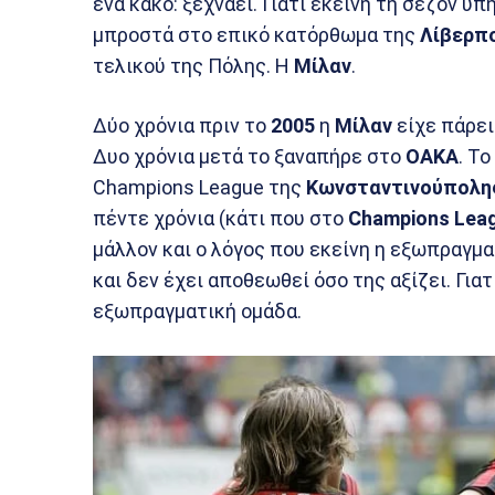
ένα κακό: ξεχνάει. Γιατί εκείνη τη σεζόν υ
μπροστά στο επικό κατόρθωμα της
Λίβερπ
τελικού της Πόλης. Η
Μίλαν
.
Δύο χρόνια πριν το
2005
η
Μίλαν
είχε πάρει
Δυο χρόνια μετά το ξαναπήρε στο
ΟΑΚΑ
. Τ
Champions League της
Κωνσταντινούπολη
πέντε χρόνια (κάτι που στο
Champions Lea
μάλλον και ο λόγος που εκείνη η εξωπραγμ
και δεν έχει αποθεωθεί όσο της αξίζει. Γιατ
εξωπραγματική ομάδα.