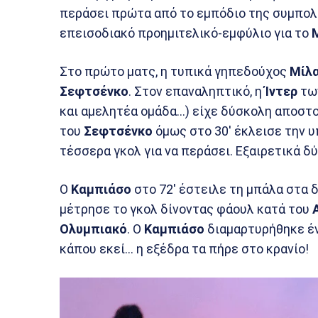
περάσει πρώτα από το εμπόδιο της συμπολ
επεισοδιακό προημιτελικό-εμφύλιο για το
Στο πρώτο ματς, η τυπικά γηπεδούχος
Μίλ
Σεφτσένκο
. Στον επαναληπτικό, η
Ίντερ
τω
και αμελητέα ομάδα…) είχε δύσκολη αποστο
του
Σεφτσένκο
όμως στο 30′ έκλεισε την 
τέσσερα γκολ για να περάσει. Εξαιρετικά δ
Ο
Καμπιάσο
στο 72′ έστειλε τη μπάλα στα δ
μέτρησε το γκολ δίνοντας φάουλ κατά του
Ολυμπιακό
. Ο
Καμπιάσο
διαμαρτυρήθηκε έντ
κάπου εκεί… η εξέδρα τα πήρε στο κρανίο!