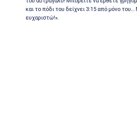
του αστράγαλο! Μπορείτε να έρθετε γρήγορ
και το πόδι του δείχνει 3:15 από μόνο του…
ευχαριστώ!».