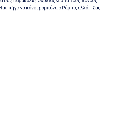
α σας παρακαλώ; Ουρλιάζει από τους πόνους
 Ναι, πήγε να κάνει ραμπόνα ο Ράμπο, αλλά… Σας