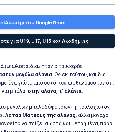
ntAbout.gr στο Google News
στε για U19, U17, U15 και Ακαδημίες
ιά («κωλοπαίδια» ήταν ο τρυφερός
ασταν μεγάλα αλάνια
. Ως εκ τούτου, και δια
αμε ένα γιώτα από αυτό που αισθανόμασταν ότι
 για μπάλα:
στην αλάνα, τ’ αλάνια.
 πιο μεγάλων μπαλαδόφατσων- ή, τουλάχιστον,
οι
Λόταρ Ματέους της αλάνας,
αλλά μονάχα
ιανοείτο να παίξει σωστά και μετρημένα, παρά
ο θα άφηνε συμπαίκτες κι αντιπάλους με το