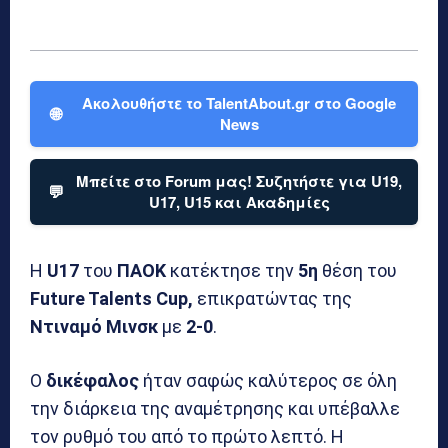
Ακολουθήστε το TalentAbout.gr στο Google
🌐
News
Μπείτε στο Forum μας! Συζητήστε για U19,
💬
U17, U15 και Ακαδημίες
Η
U17
του
ΠΑΟΚ
κατέκτησε την
5η
θέση του
Future Talents Cup,
επικρατώντας της
Ντιναμό
Μινσκ
με
2-0
.
Ο
δικέφαλος
ήταν σαφώς καλύτερος σε όλη
την διάρκεια της αναμέτρησης και υπέβαλλε
τον ρυθμό του από το πρώτο λεπτό. Η