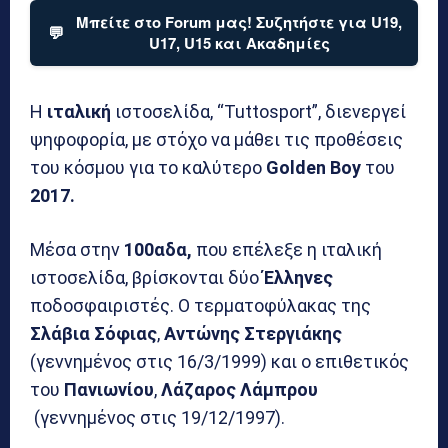
Μπείτε στο Forum μας! Συζητήστε για U19,
💬
U17, U15 και Ακαδημίες
Η
ιταλική
ιστοσελίδα, “Tuttosport”, διενεργεί
ψηφοφορία, με στόχο να μάθει τις προθέσεις
του κόσμου για το καλύτερο
Golden Boy
του
2017.
Μέσα στην
100αδα,
που επέλεξε η ιταλική
ιστοσελίδα, βρίσκονται δύο
Έλληνες
ποδοσφαιριστές. Ο τερματοφύλακας της
Σλάβια Σόφιας
,
Αντώνης Στεργιάκης
(γεννημένος στις 16/3/1999) και ο επιθετικός
του
Πανιωνίου
,
Λάζαρος Λάμπρου
(γεννημένος στις 19/12/1997).