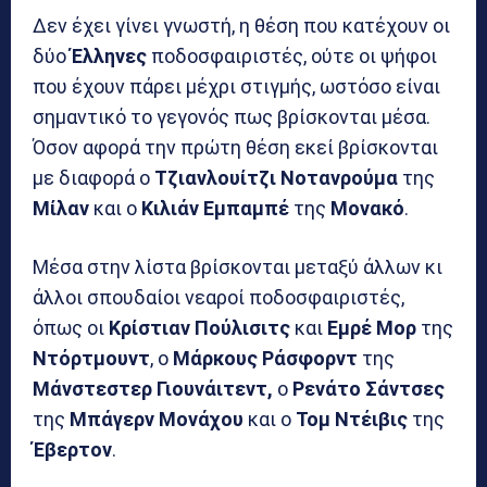
Δεν έχει γίνει γνωστή, η θέση που κατέχουν οι
δύο
Έλληνες
ποδοσφαιριστές, ούτε οι ψήφοι
που έχουν πάρει μέχρι στιγμής, ωστόσο είναι
σημαντικό το γεγονός πως βρίσκονται μέσα.
Όσον αφορά την πρώτη θέση εκεί βρίσκονται
με διαφορά ο
Τζιανλουίτζι Νοτανρούμα
της
Μίλαν
και ο
Κιλιάν Εμπαμπέ
της
Μονακό
.
Μέσα στην λίστα βρίσκονται μεταξύ άλλων κι
άλλοι σπουδαίοι νεαροί ποδοσφαιριστές,
όπως οι
Κρίστιαν Πούλισιτς
και
Εμρέ Μορ
της
Ντόρτμουντ
, ο
Μάρκους Ράσφορντ
της
Μάνστεστερ Γιουνάιτεντ,
ο
Ρενάτο Σάντσες
της
Μπάγερν Μονάχου
και ο
Τομ Ντέιβις
της
Έβερτον
.