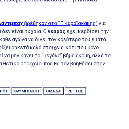
λάντμπαχ
βρέθηκαν στο “Γ. Καραϊσκάκης”
για
ά δεν είναι τυχαία. Ο
νεαρός
έχει κερδίσει την
άθε αγώνα να δίνει τον καλύτερο του ευατό.
δείξει αρκετά καλά στοιχεία, κάτι που μόνο
 να μην κάνει το “μεγάλο” βήμα ακόμη, αλλά το
α θετικό στοιχείο, που θα τον βοηθήσει στην
ΡΌΣ
ΟΛΥΜΠΙΑΚΌΣ
ΟΜΆΔΑ
ΡΈΤΣΟΣ