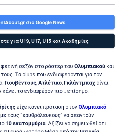
ntAbout.gr στο Google News
στε για U19, U17, U15 και Ακαδημίες
 φετινή σεζόν στο ρόστερ του
Ολυμπιακού
και
τους. Τα clubs που ενδιαφέρονται για τον
α.
Γιουβέντους
,
Ατλέτικο
,
Γκλάντμπαχ
είναι
 κάνει το ενδιαφέρον πιο… επίσημο.
δρίτης
είχε κάνει πρόταση στον
Ολυμπιακό
με τους “ερυθρόλευκους” να απαντούν
πό
10 εκατομμύρια
. Αξίζει να σημειωθεί ότι
ία πλευρά, ωστόσο Μέσα από την
Ισπανία