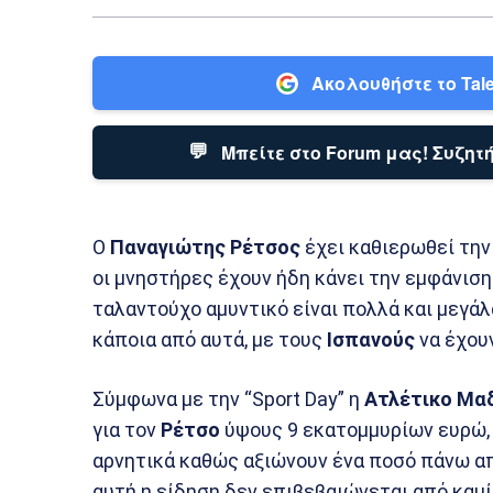
Ακολουθήστε το Tale
💬
Μπείτε στο Forum μας! Συζητή
Ο
Παναγιώτης
Ρέτσος
έχει καθιερωθεί την
οι μνηστήρες έχουν ήδη κάνει την εμφάνιση 
ταλαντούχο αμυντικό είναι πολλά και μεγάλ
κάποια από αυτά, με τους
Ισπανούς
να έχουν
Σύμφωνα με την “Sport Day” η
Ατλέτικο Μα
για τον
Ρέτσο
ύψους 9 εκατομμυρίων ευρώ, 
αρνητικά καθώς αξιώνουν ένα ποσό πάνω α
αυτή η είδηση δεν επιβεβαιώνεται από καμ