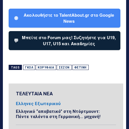
Ακολουθήστε το TalentAbout.gr στο Google
🌐
News
Μπείτε στο Forum μας! Συζητήστε για U19,
💬
U17, U15 και Ακαδημίες
TAGS
ΓΚΟΛ
ΚΟΡΥΦΑΊΑ
ΣΕΖΌΝ
ΦΕΤΙΝΉ
ΤΕΛΕΥΤΑΙΑ ΝΕΑ
Ελληνες Εξωτερικού
Ελληνικό “αποβατικό” στη Ντόρτμουντ:
Πέντε ταλέντα στη Γερμανική… μηχανή!